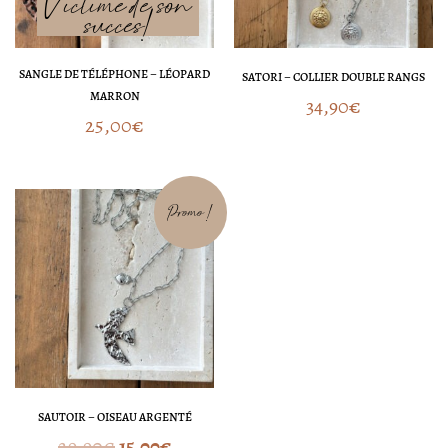
SANGLE DE TÉLÉPHONE – LÉOPARD
SATORI – COLLIER DOUBLE RANGS
MARRON
34,90
€
25,00
€
Le
Le
Promo !
prix
prix
initial
actuel
était :
est :
29,90€.
15,00€.
SAUTOIR – OISEAU ARGENTÉ
29,90
€
15,00
€