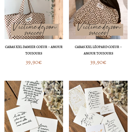
CABAS XXL DAMIER COEUR – AMOUR
CABAS XXL LÉOPARD COEUR –
TOUJOURS
AMOUR TOUJOURS
39,90
€
39,90
€
Plage
Plage
de
de
prix :
prix :
3,80€
3,20€
à
à
5,00€
5,50€