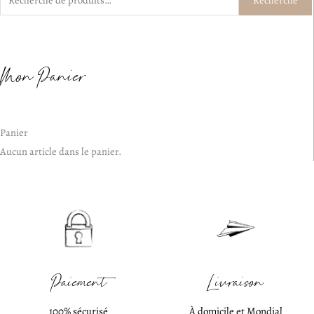
pour :
Mon Panier
Panier
Aucun article dans le panier.
Paiement
Livraison
100% sécurisé
À domicile et Mondial