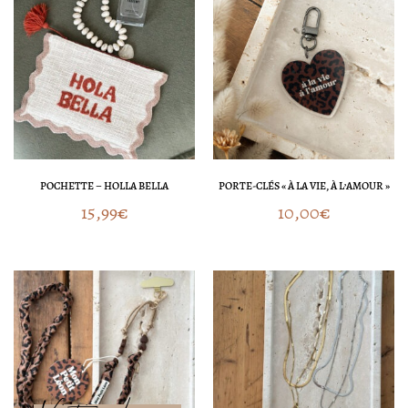
POCHETTE – HOLLA BELLA
PORTE-CLÉS « À LA VIE, À L’AMOUR »
15,99
€
10,00
€