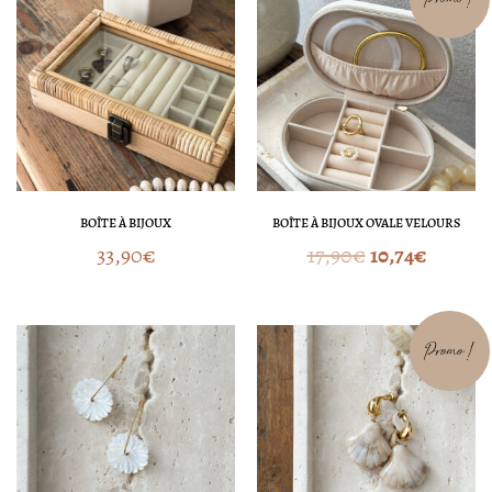
prix
prix
initial
actuel
était :
est :
17,90€.
10,74€.
BOÎTE À BIJOUX
BOÎTE À BIJOUX OVALE VELOURS
33,90
€
17,90
€
10,74
€
Le
Le
Promo !
prix
prix
initial
actue
était :
est :
24,90€.
12,45€.