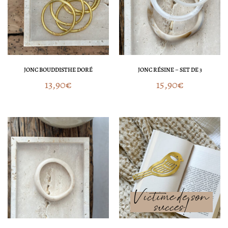
JONC BOUDDISTHE DORÉ
JONC RÉSINE – SET DE 3
13,90
€
15,90
€