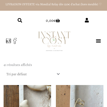
Aller
LIVRAISON OFFERTE via Mondial Relay dés 120€ d'achat (hors meuble) ♡
au
contenu
Panier
0,00
€
41 résultats affichés