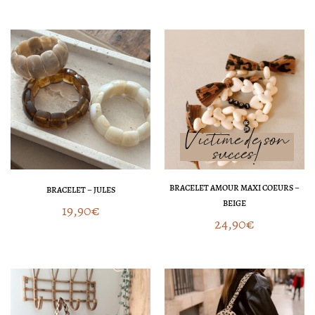
BRACELET AMOUR MAXI COEURS –
BRACELET – JULES
BEIGE
19,90
€
24,90
€