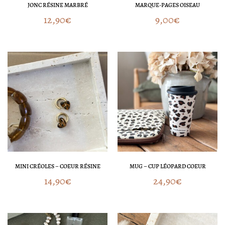
JONC RÉSINE MARBRÉ
MARQUE-PAGES OISEAU
12,90
€
9,00
€
MINI CRÉOLES – COEUR RÉSINE
MUG – CUP LÉOPARD COEUR
14,90
€
24,90
€