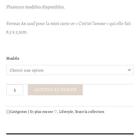
3,20€
Plusieurs modèles disponibles.
à
Format A6 sauf pour la mini carte or
« C’est toi l’amour »
qui elle fait
5,50€
8,5 x 5,5cm.
quantité
Modèle
de
Cartes
décoratives
-
AJOUTER AU PANIER
Calligraphie
française
|
|
Catégories |
Et plus encore ♡
,
Lifestyle
,
Toute la collection