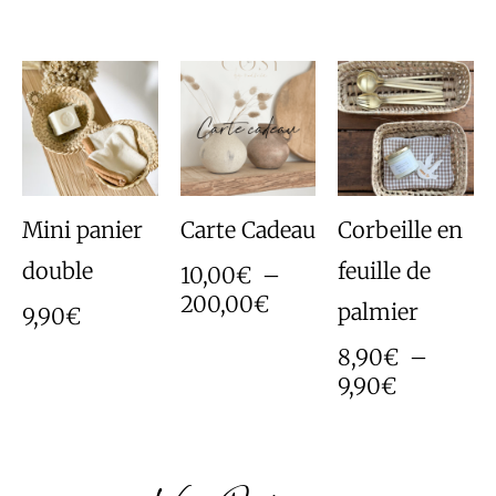
Plage
Plage
de
de
prix :
prix :
10,00€
8,90€
à
à
200,00€
9,90€
Mini panier
Carte Cadeau
Corbeille en
double
feuille de
10,00
€
–
200,00
€
palmier
9,90
€
8,90
€
–
9,90
€