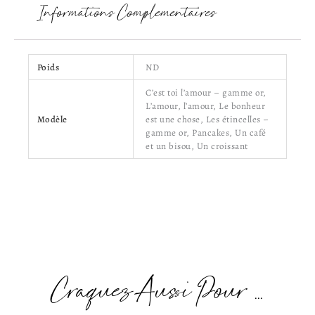
Informations Complémentaires
Poids
ND
C’est toi l’amour – gamme or,
L’amour, l’amour, Le bonheur
Modèle
est une chose, Les étincelles –
gamme or, Pancakes, Un café
et un bisou, Un croissant
Craquez Aussi Pour ...