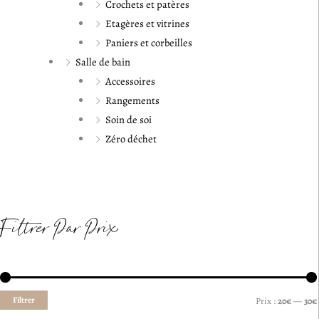
Crochets et patères
Etagères et vitrines
Paniers et corbeilles
Salle de bain
Accessoires
Rangements
Soin de soi
Zéro déchet
Filtrer Par Prix
Filtrer
Prix :
20€
—
30€