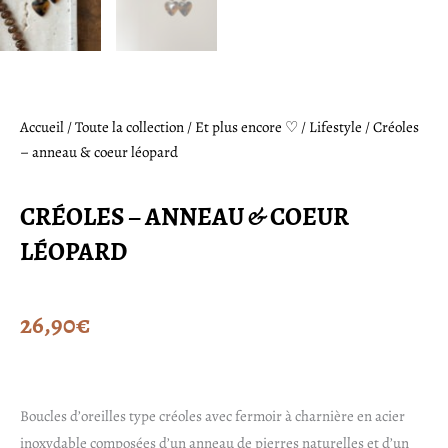
Accueil
/
Toute la collection
/
Et plus encore ♡
/
Lifestyle
/ Créoles
– anneau & coeur léopard
CRÉOLES – ANNEAU & COEUR
LÉOPARD
26,90
€
Boucles d’oreilles type créoles avec fermoir à charnière en acier
inoxydable composées d’un anneau de pierres naturelles et d’un