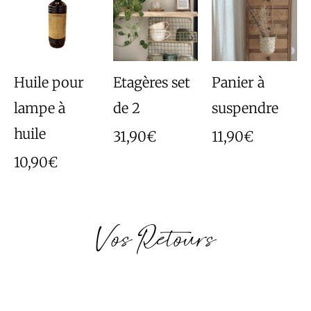
Huile pour
Etagères set
Panier à
lampe à
de 2
suspendre
huile
31,90
€
11,90
€
10,90
€
Vos Retours