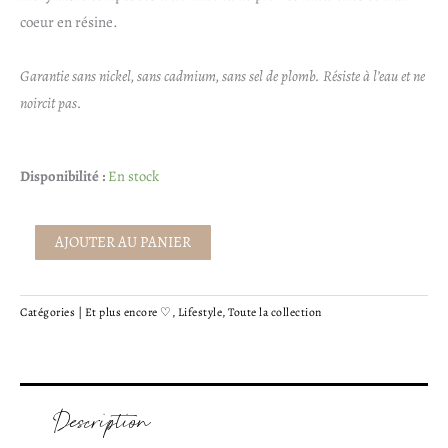
coeur en résine.
Garantie sans nickel, sans cadmium, sans sel de plomb. Résiste à l’eau et ne
noircit pas.
quantité
Disponibilité :
En stock
de
Créoles
AJOUTER AU PANIER
-
anneau
&
Catégories |
Et plus encore ♡
,
Lifestyle
,
Toute la collection
coeur
léopard
Description