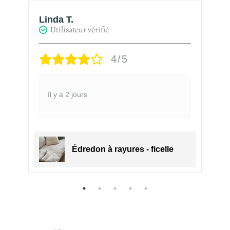
Linda T.
H
Utilisateur vérifié
4/5
Il y a 2 jours
Édredon à rayures - ficelle