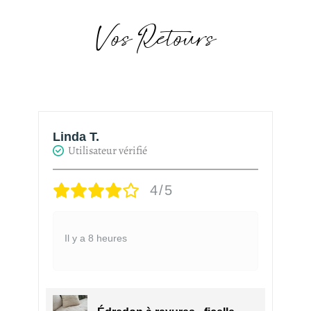
Vos Retours
Linda T.
H
Utilisateur vérifié
4/5
Il y a 8 heures