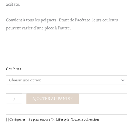
acétate.
Convient à tous les poignets. Etant de l’acétate, leurs couleurs
peuvent varier d’une pièce à l’autre.
quantité
Couleurs
de
Bracelet
-
Jules
AJOUTER AU PANIER
|
|
Catégories |
Et plus encore ♡
,
Lifestyle
,
Toute la collection