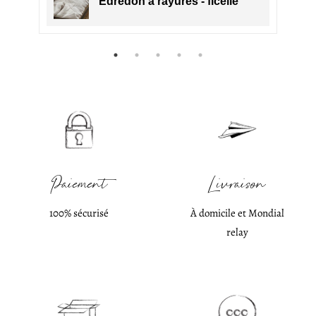
Édredon à rayures - ficelle
Paiement
Livraison
100% sécurisé
À domicile et Mondial
relay