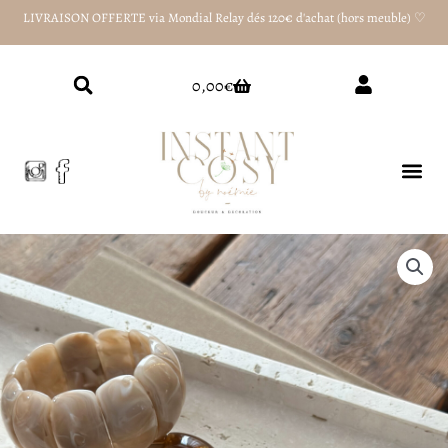
Aller
LIVRAISON OFFERTE via Mondial Relay dés 120€ d'achat (hors meuble) ♡
au
contenu
Panier
0,00
€