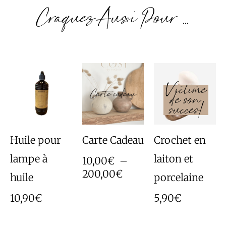
Craquez Aussi Pour ...
Plage
de
prix :
10,00€
à
200,00€
Huile pour
Carte Cadeau
Crochet en
lampe à
laiton et
10,00
€
–
200,00
€
huile
porcelaine
10,90
€
5,90
€