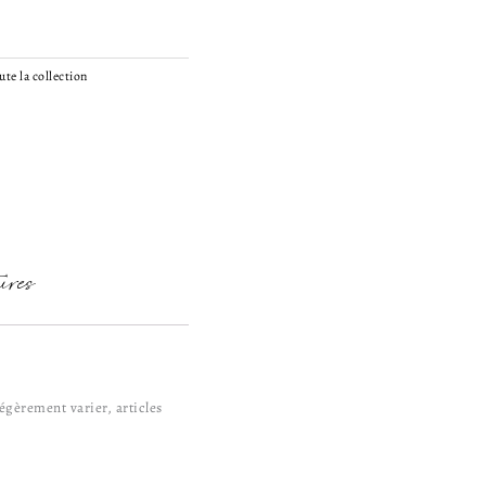
ute la collection
ires
gèrement varier, articles