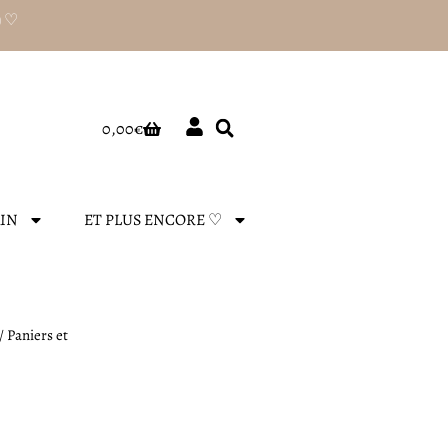
) ♡
Panier
0,00
€
AIN
ET PLUS ENCORE ♡
/
Paniers et