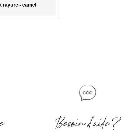
 à rayure - camel
Vase céramique - Giu
e
Besoin d'aide ?