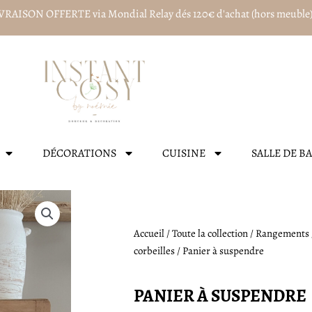
VRAISON OFFERTE via Mondial Relay dés 120€ d'achat (hors meuble
DÉCORATIONS
CUISINE
SALLE DE B
Accueil
/
Toute la collection
/
Rangements
corbeilles
/ Panier à suspendre
PANIER À SUSPENDRE