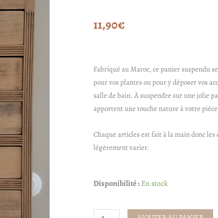
11,90
€
Fabriqué au Maroc, ce panier suspendu s
pour vos plantes ou pour y déposer vos acc
salle de bain. À suspendre sur une jolie p
apportent une touche nature à votre pièce
Chaque articles est fait à la main donc le
légèrement varier.
quantité
Disponibilité :
En stock
de
Panier
AJOUTER AU PANIER