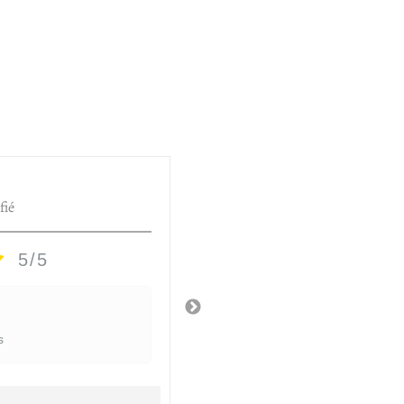
HÉLÈNE D.
fié
Utilisateur vérifié
5/5
5/5
Très jolie vase
s
Il y a 2 semaines