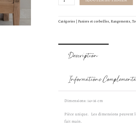
à
suspendre
Catégories |
Paniers et corbeilles
,
Rangements
,
To
Description
Informations Complémenta
Dimensions: 14×16 cm
Pièce unique. Les dimensions peuvent lé
fait main.