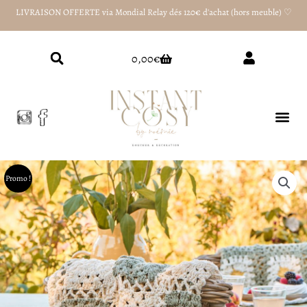
Aller
LIVRAISON OFFERTE via Mondial Relay dés 120€ d'achat (hors meuble) ♡
au
contenu
Panier
0,00
€
Promo !