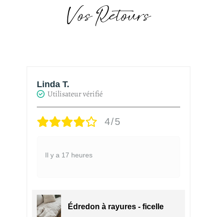
Vos Retours
Linda T.
H
Utilisateur vérifié
4/5
Il y a 17 heures
Édredon à rayures - ficelle