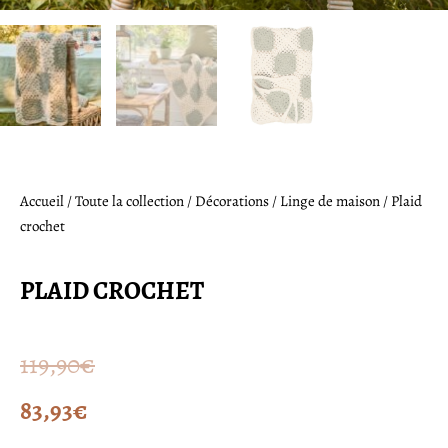
Accueil
/
Toute la collection
/
Décorations
/
Linge de maison
/ Plaid
crochet
PLAID CROCHET
Le
Le
119,90
€
prix
prix
83,93
€