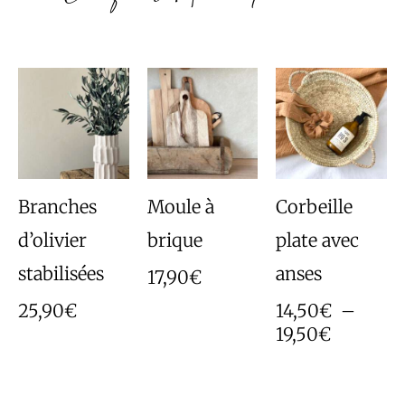
Plage
de
prix :
14,50€
à
19,50€
Branches
Moule à
Corbeille
d’olivier
brique
plate avec
stabilisées
anses
17,90
€
25,90
€
14,50
€
–
19,50
€