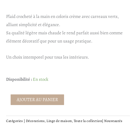
initial
actuel
était :
est :
Plaid crocheté à la main en coloris crème avec carreaux verts,
alliant simplicité et élégance.
119,90€.
83,93€.
Sa qualité légère mais chaude le rend parfait aussi bien comme
élément décoratif que pour un usage pratique.
Un choix intemporel pour tous les intérieurs.
quantité
Disponibilité :
En stock
de
Plaid
AJOUTER AU PANIER
crochet
Catégories |
Décorations
,
Linge de maison
,
Toute la collection
|
Nouveautés