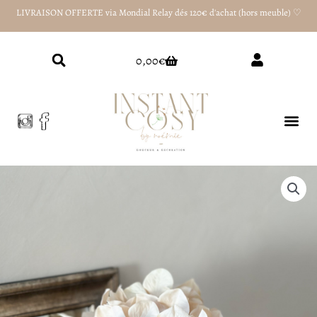
Aller
LIVRAISON OFFERTE via Mondial Relay dés 120€ d'achat (hors meuble) ♡
au
contenu
Panier
0,00
€