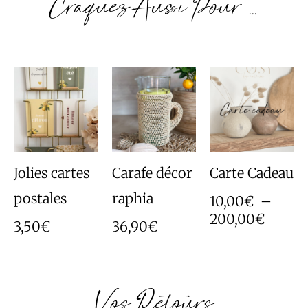
Craquez Aussi Pour ...
Plage
de
prix :
10,00
à
200,0
Jolies cartes
Carafe décor
Carte Cadeau
postales
raphia
10,00
€
–
200,00
€
3,50
€
36,90
€
Vos Retours