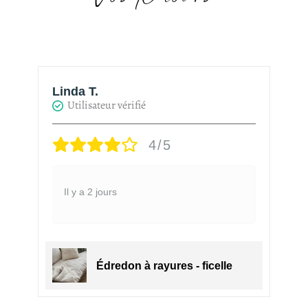
Linda T.
H
Utilisateur vérifié
4/5
Il y a 2 jours
Édredon à rayures - ficelle