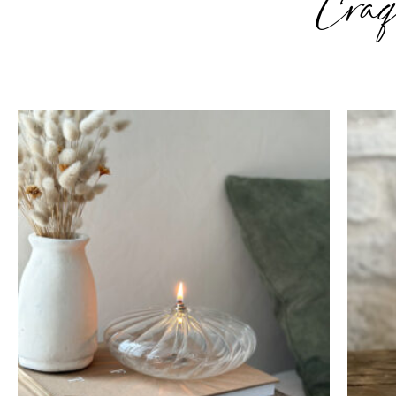
Craq
Plage
de
prix :
22,50€
à
32,50€