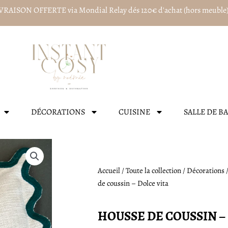
VRAISON OFFERTE via Mondial Relay dés 120€ d'achat (hors meuble
DÉCORATIONS
CUISINE
SALLE DE B
Accueil
/
Toute la collection
/
Décorations
de coussin – Dolce vita
HOUSSE DE COUSSIN –