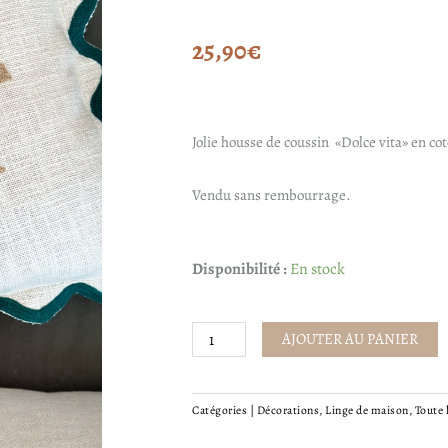
25,90
€
Jolie housse de coussin «Dolce vita» en cot
Vendu sans rembourrage.
quantité
Disponibilité :
En stock
de
Housse
AJOUTER AU PANIER
de
coussin
Catégories |
Décorations
,
Linge de maison
,
Toute 
-
Dolce