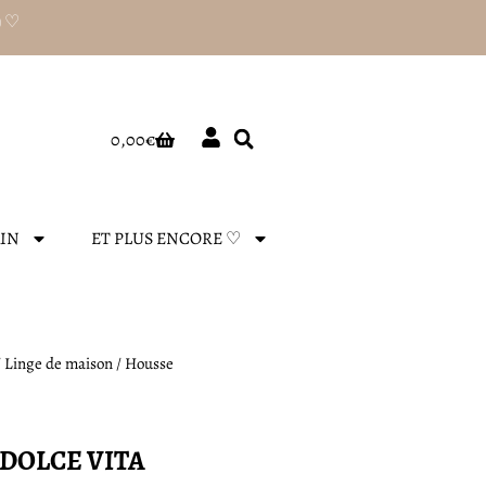
) ♡
Panier
0,00
€
AIN
ET PLUS ENCORE ♡
/
Linge de maison
/ Housse
 DOLCE VITA