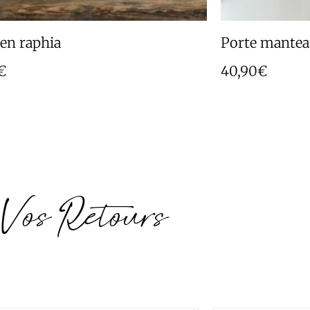
 en raphia
Porte mantea
€
40,90
€
Vos Retours