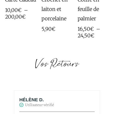
laiton et
feuille de
10,00
€
–
200,00
€
porcelaine
palmier
5,90
€
16,50
€
–
24,50
€
Vos Retours
HÉLÈNE D.
H
Utilisateur vérifié