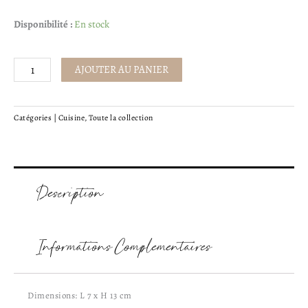
quantité
Disponibilité :
En stock
de
Ciseaux
AJOUTER AU PANIER
vintage
Catégories |
Cuisine
,
Toute la collection
Description
Informations Complémentaires
Dimensions: L 7 x H 13 cm