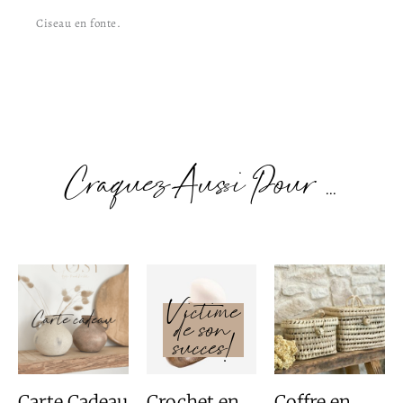
Ciseau en fonte.
Craquez Aussi Pour ...
Plage
Plage
de
de
prix :
prix :
10,00€
16,50€
à
à
200,00€
24,50€
Carte Cadeau
Crochet en
Coffre en