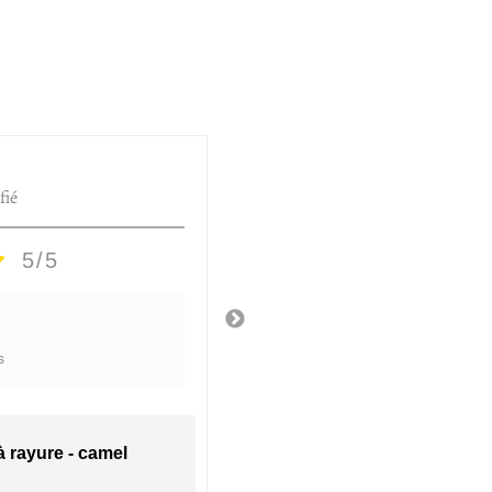
HÉLÈNE D.
fié
Utilisateur vérifié
5/5
5/5
Très jolie vase
s
Il y a 2 semaines
 à rayure - camel
Vase céramique - Giu