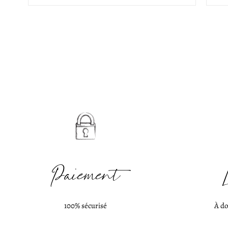
Paiement
100% sécurisé
À do