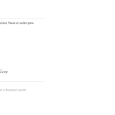
ection
,
Vases et cache-pots
ires
cm x hauteur 22cm