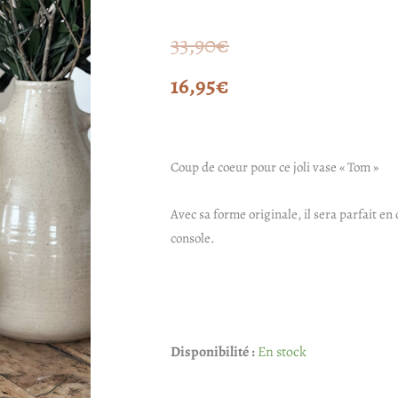
Le
Le
33,90
€
prix
prix
16,95
€
initial
actuel
était :
est :
Coup de coeur pour ce joli vase « Tom »
33,90€.
16,95€.
Avec sa forme originale, il sera parfait en
console.
quantité
Disponibilité :
En stock
de