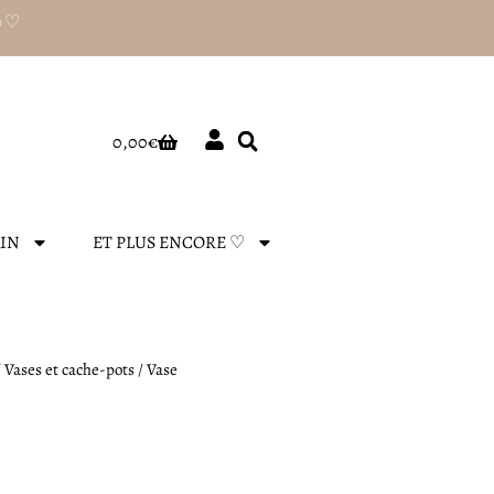
) ♡
Panier
0,00
€
AIN
ET PLUS ENCORE ♡
/
Vases et cache-pots
/ Vase