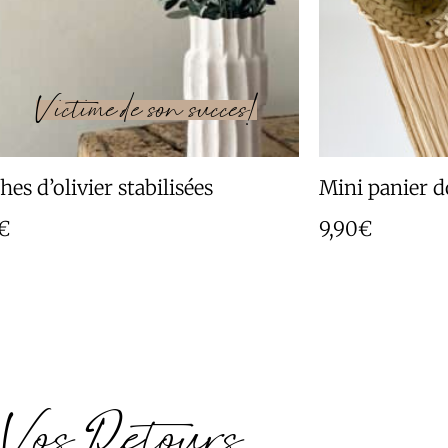
es d’olivier stabilisées
Mini panier d
€
9,90
€
Vos Retours