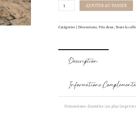
Vase
AJOUTER AU PANIER
Tom
Catégories |
Décorations
,
Prix doux
,
Toute la coll
Description
Informations Complémenta
Dimensions: diamètre (au plus large)17