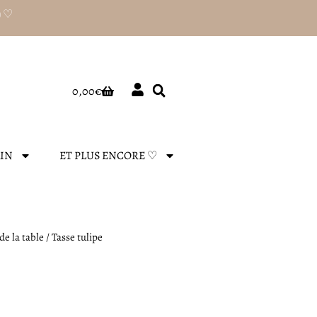
) ♡
Panier
0,00
€
AIN
ET PLUS ENCORE ♡
de la table
/ Tasse tulipe