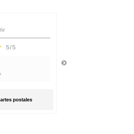
HÉLÈNE D.
fié
Utilisateur vérifié
5/5
5/5
Top
s
Il y a 2 semaines
cartes postales
Huilier à rayure - ca