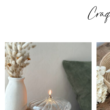
Craq
Plage
de
prix :
22,50€
à
32,50€