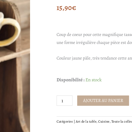
15,90
€
Coup de coeur pour cette magnifique tasse 
une forme irrégulière chaque pièce est d
Couleur jaune pâle, très tendance cette a
quantité
Disponibilité :
En stock
de
Tasse
AJOUTER AU PANIER
tulipe
Catégories |
Art de la table
,
Cuisine
,
Toute la colle