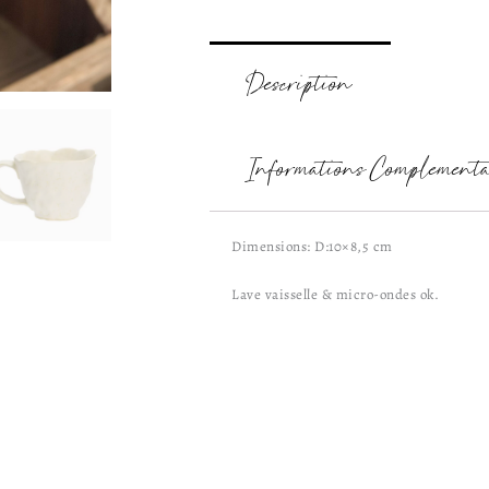
Description
Informations Complémenta
Dimensions: D:10×8,5 cm
Lave vaisselle & micro-ondes ok.