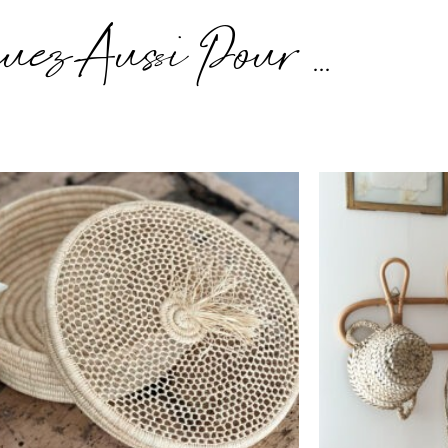
uez Aussi Pour ...
Plage
de
prix :
15,00€
à
20,00€