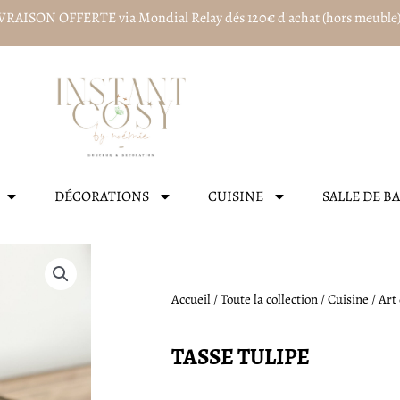
VRAISON OFFERTE via Mondial Relay dés 120€ d'achat (hors meuble
DÉCORATIONS
CUISINE
SALLE DE B
Accueil
/
Toute la collection
/
Cuisine
/
Art 
TASSE TULIPE