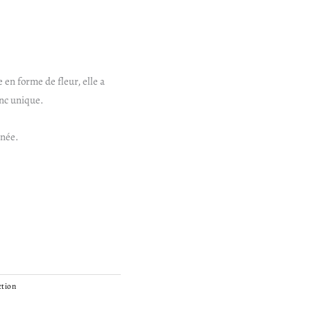
en forme de fleur, elle a
onc unique.
nnée.
ction