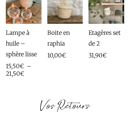
prix :
15,50€
à
21,50€
Lampe à
Boite en
Etagères set
huile –
raphia
de 2
sphère lisse
10,00
€
31,90
€
15,50
€
–
21,50
€
Vos Retours