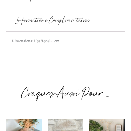
Informations Complémentaires
Dimensions: H35/L30/L6 cm
Craquez Aussi Pour ...
Plage
de