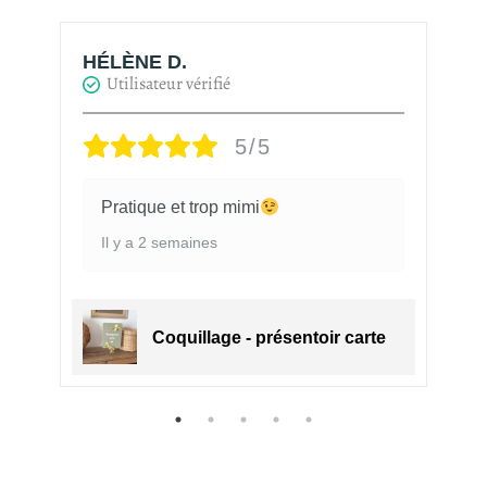
HÉLÈNE D.
H
Utilisateur vérifié
5/5
Pratique et trop mimi
Il y a 2 semaines
e
Coquillage - présentoir carte