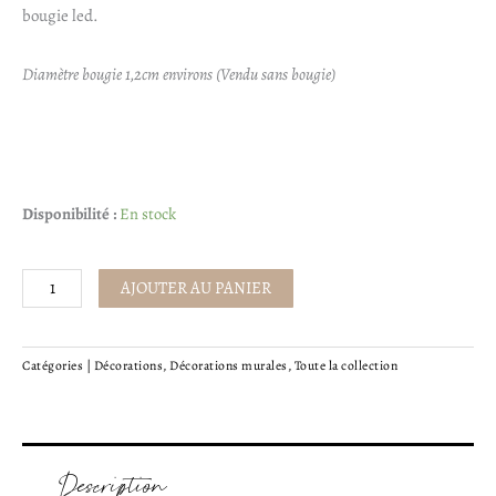
bougie led.
Diamètre bougie 1,2cm environs (Vendu sans bougie)
quantité
Disponibilité :
En stock
de
Solène
AJOUTER AU PANIER
-
Couronne
pour
Catégories |
Décorations
,
Décorations murales
,
Toute la collection
bougie
Description