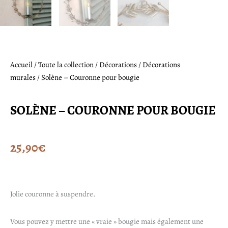
Accueil
/
Toute la collection
/
Décorations
/
Décorations
murales
/ Solène – Couronne pour bougie
SOLÈNE – COURONNE POUR BOUGIE
25,90
€
Jolie couronne à suspendre.
Vous pouvez y mettre une « vraie » bougie mais également une