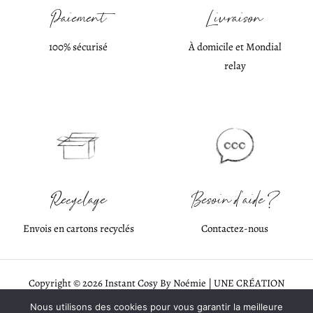
Paiement
Livraison
100% sécurisé
À domicile et Mondial
relay
Recyclage
Besoin d'aide ?
Envois en cartons recyclés
Contactez-nous
Copyright © 2026 Instant Cosy By Noémie | UNE CRÉATION
EVERANDYOU STUDIO WEB
♡
Nous utilisons des cookies pour vous garantir la meilleure