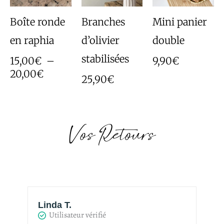
à
20,00€
Boîte ronde
Branches
Mini panier
en raphia
d’olivier
double
stabilisées
15,00
€
–
9,90
€
20,00
€
25,90
€
Vos Retours
Linda T.
H
Utilisateur vérifié