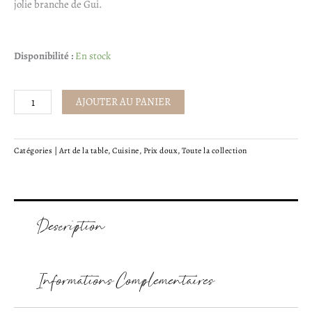
jolie branche de Gui.
8,90€.
4,45€.
quantité
Disponibilité :
En stock
de
Rond
AJOUTER AU PANIER
de
serviette
-
Catégories |
Art de la table
,
Cuisine
,
Prix doux
,
Toute la collection
Gui
Description
Informations Complémentaires