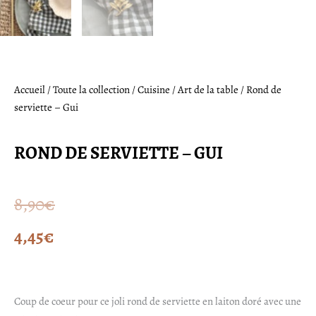
Accueil
/
Toute la collection
/
Cuisine
/
Art de la table
/ Rond de
serviette – Gui
ROND DE SERVIETTE – GUI
Le
Le
8,90
€
prix
prix
4,45
€
initial
actuel
était :
est :
Coup de coeur pour ce joli rond de serviette en laiton doré avec une