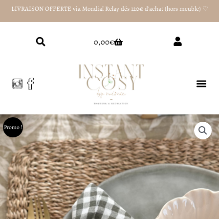
Aller
LIVRAISON OFFERTE via Mondial Relay dés 120€ d'achat (hors meuble) ♡
au
contenu
Panier
0,00
€
Promo !