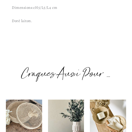
Dimensions:cH5/L5/L4 cm
Doré laiton.
Craquez Aussi Pour ...
Plage
de
prix :
15,00€