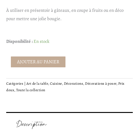
25,00€.
12,50€.
À utiliser en présentoir à gâteaux, en coupe à fruits ou en déco
pour mettre une jolie bougie.
quantité
Disponibilité :
En stock
de
Présentoir
AJOUTER AU PANIER
lotus
Catégories |
Art de la table
,
Cuisine
,
Décorations
,
Décorations à poser
,
Prix
doux
,
Toute la collection
Description