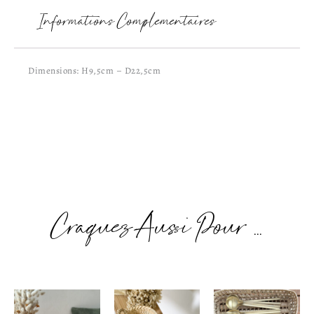
Informations Complémentaires
Dimensions: H9,5cm – D22,5cm
Craquez Aussi Pour ...
Plage
Plage