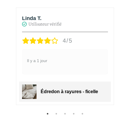
Linda T.
H
Utilisateur vérifié
4/5
Il y a 1 jour
Édredon à rayures - ficelle