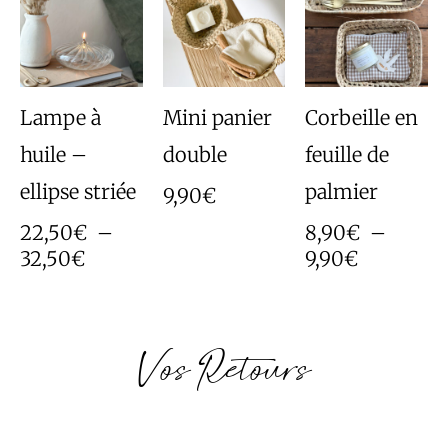
de
de
prix :
prix :
22,50€
8,90€
à
à
32,50€
9,90€
Lampe à
Mini panier
Corbeille en
huile –
double
feuille de
ellipse striée
palmier
9,90
€
22,50
€
–
8,90
€
–
32,50
€
9,90
€
Vos Retours