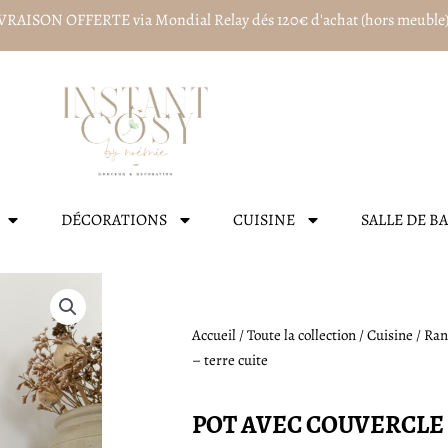
VRAISON OFFERTE via Mondial Relay dés 120€ d'achat (hors meuble
DÉCORATIONS
CUISINE
SALLE DE B
Accueil
/
Toute la collection
/
Cuisine
/
Ran
– terre cuite
POT AVEC COUVERCLE 