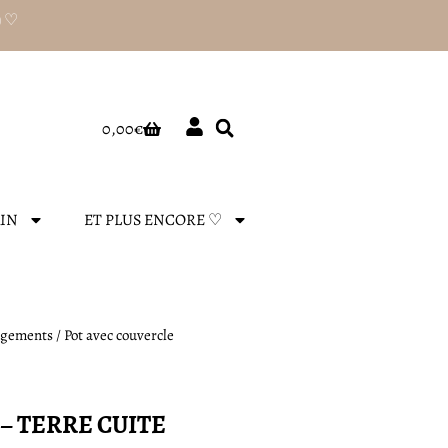
) ♡
Panier
0,00
€
AIN
ET PLUS ENCORE ♡
gements
/ Pot avec couvercle
– TERRE CUITE