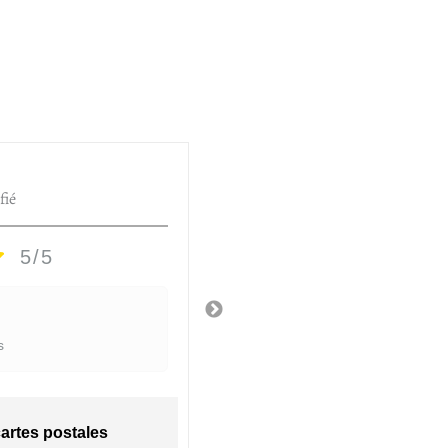
HÉLÈNE D.
fié
Utilisateur vérifié
5/5
5/5
Top
s
Il y a 2 semaines
cartes postales
Huilier à rayure - ca