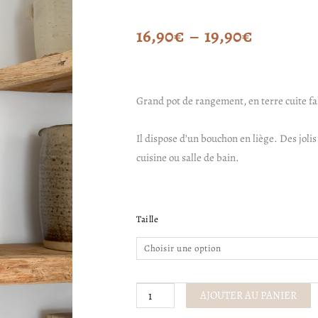
Plage
16,90
€
–
19,90
€
de
prix :
Grand pot de rangement, en terre cuite fa
16,90€
Il dispose d’un bouchon en liège. Des jol
cuisine ou salle de bain.
à
19,90€
quantité
Taille
de
Pot
avec
couvercle
AJOUTER AU PANIER
-