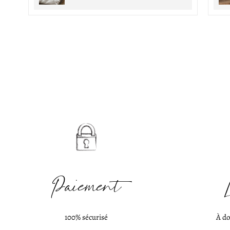
Paiement
100% sécurisé
À do