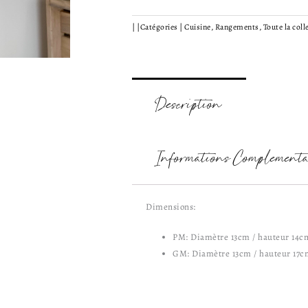
terre
|
|
Catégories |
Cuisine
,
Rangements
,
Toute la coll
cuite
Description
Informations Complémenta
Dimensions:
PM: Diamètre 13cm / hauteur 14c
GM: Diamètre 13cm / hauteur 17c