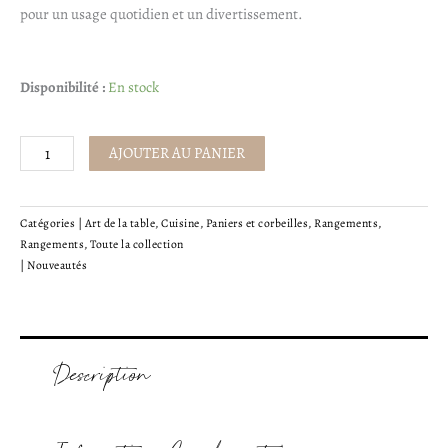
pour un usage quotidien et un divertissement.
quantité
Disponibilité :
En stock
de
Porte
AJOUTER AU PANIER
serviette
-
acacia
Catégories |
Art de la table
,
Cuisine
,
Paniers et corbeilles
,
Rangements
,
Rangements
,
Toute la collection
|
Nouveautés
Description