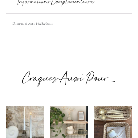
Informations Complémentaires
Dimensions: 14x8x5cm
Craquez Aussi Pour ...
Plage
de
prix :
8,90€