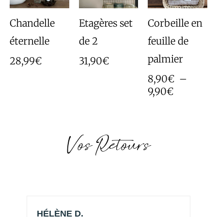
à
9,90€
Chandelle
Etagères set
Corbeille en
éternelle
de 2
feuille de
palmier
28,99
€
31,90
€
8,90
€
–
9,90
€
Vos Retours
HÉLÈNE D.
H