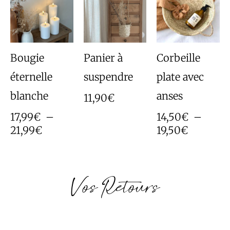
prix :
prix :
17,99€
14,50€
à
à
21,99€
19,50€
Bougie
Panier à
Corbeille
éternelle
suspendre
plate avec
blanche
anses
11,90
€
17,99
€
–
14,50
€
–
21,99
€
19,50
€
Vos Retours