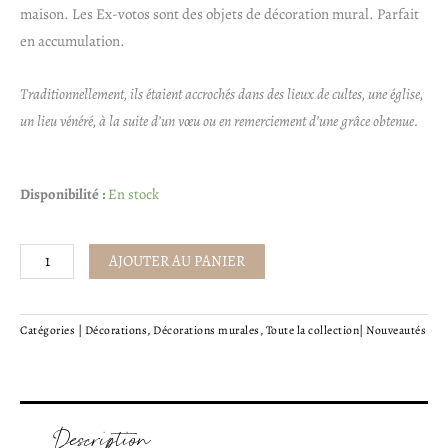
maison. Les Ex-votos sont des objets de décoration mural. Parfait
en accumulation.
Traditionnellement, ils étaient accrochés dans des lieux de cultes, une église,
un lieu vénéré, à la suite d’un vœu ou en remerciement d’une grâce obtenue.
quantité
Disponibilité :
En stock
de
Ex-
AJOUTER AU PANIER
voto
coeur
-
Catégories |
Décorations
,
Décorations murales
,
Toute la collection
|
Nouveautés
ailes
dorées
Description