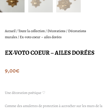
Accueil
/
Toute la collection
/
Décorations
/
Décorations
murales
/ Ex-voto coeur – ailes dorées
EX-VOTO COEUR – AILES DORÉES
9,00
€
Une décoration poétique ♡
Comme des amulettes de protection à accrocher sur les murs de la