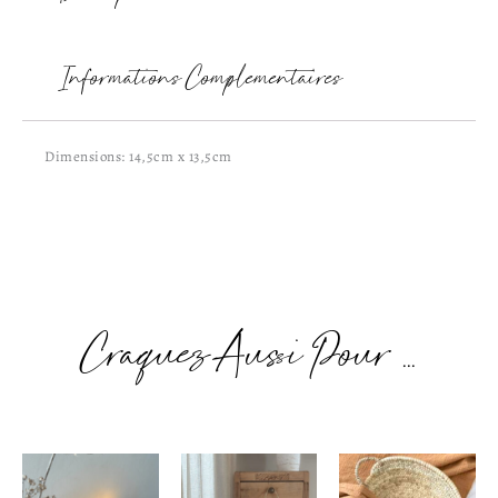
Informations Complémentaires
Dimensions: 14,5cm x 13,5cm
Craquez Aussi Pour ...
Plage
Plage
de
de