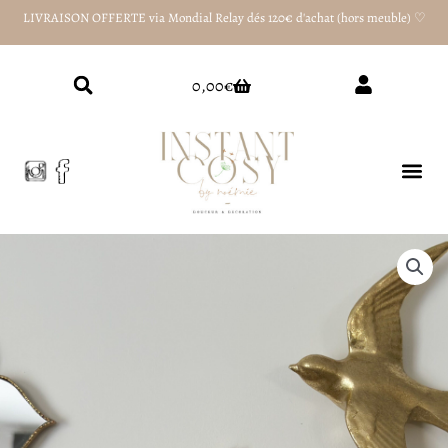
Aller
LIVRAISON OFFERTE via Mondial Relay dés 120€ d'achat (hors meuble) ♡
au
contenu
Panier
0,00
€