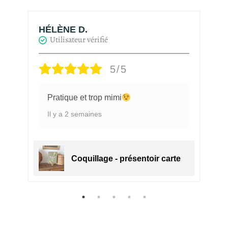
HÉLÈNE D.
H
Utilisateur vérifié
5/5
Pratique et trop mimi
Il y a 2 semaines
e
Coquillage - présentoir carte