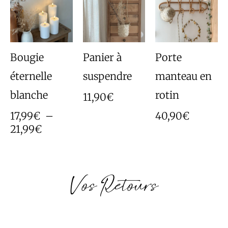
prix :
17,99€
à
21,99€
Bougie
Panier à
Porte
éternelle
suspendre
manteau en
blanche
rotin
11,90
€
17,99
€
–
40,90
€
21,99
€
Vos Retours