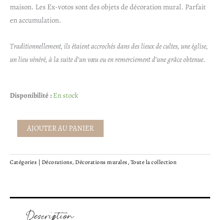
maison. Les Ex-votos sont des objets de décoration mural. Parfait
en accumulation.
Traditionnellement, ils étaient accrochés dans des lieux de cultes, une église,
un lieu vénéré, à la suite d’un vœu ou en remerciement d’une grâce obtenue.
quantité
Disponibilité :
En stock
de
Ex-
AJOUTER AU PANIER
voto
coeur
Catégories |
Décorations
,
Décorations murales
,
Toute la collection
Description