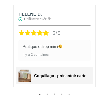
HÉLÈNE D.
H
Utilisateur vérifié
5/5
Pratique et trop mimi
Il y a 2 semaines
e
Coquillage - présentoir carte