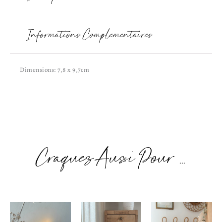
Informations Complémentaires
Dimensions: 7,8 x 9,7cm
Craquez Aussi Pour ...
Plage
de