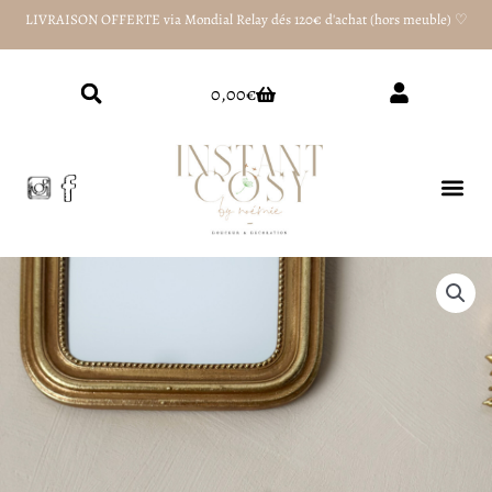
Aller
LIVRAISON OFFERTE via Mondial Relay dés 120€ d'achat (hors meuble) ♡
au
contenu
Panier
0,00
€