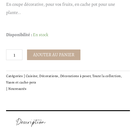
En coupe décorative, pour vos fruits, en cache pot pour une
plante..
quantité
Disponibilité :
En stock
de
Coupelle
AJOUTER AU PANIER
Lisa
-
bord
Catégories |
Cuisine
,
Décorations
,
Décorations à poser
,
Toute la collection
,
Vases et cache-pots
plié
|
Nouveautés
Description