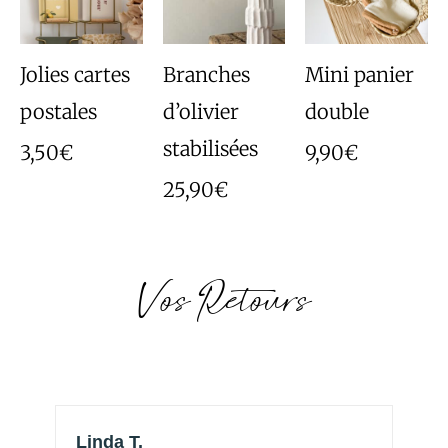
Jolies cartes
Branches
Mini panier
postales
d’olivier
double
stabilisées
3,50
€
9,90
€
25,90
€
Vos Retours
Linda T.
H