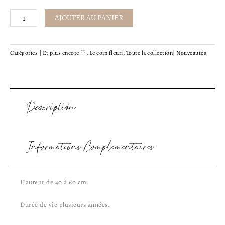
Branches
AJOUTER AU PANIER
d'olivier
stabilisées
-
Catégories |
Et plus encore ♡
,
Le coin fleuri
,
Toute la collection
|
Nouveautés
n°2
Description
Informations Complémentaires
Hauteur de 40 à 60 cm.
Durée de vie plusieurs années.