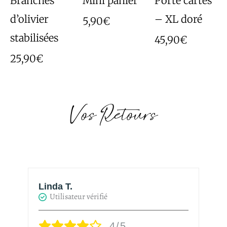
Branches
Mini panier
Porte cartes
d’olivier
– XL doré
5,90
€
stabilisées
45,90
€
25,90
€
Vos Retours
Linda T.
H
Utilisateur vérifié
4/5