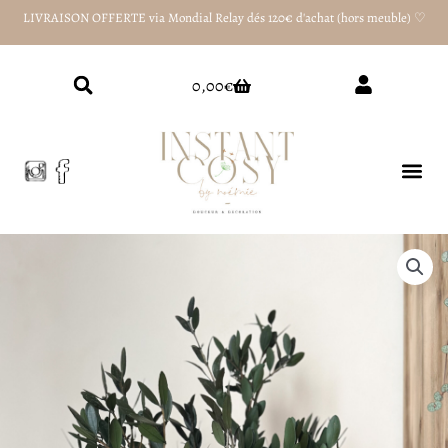
Aller
LIVRAISON OFFERTE via Mondial Relay dés 120€ d'achat (hors meuble) ♡
au
contenu
Panier
0,00
€