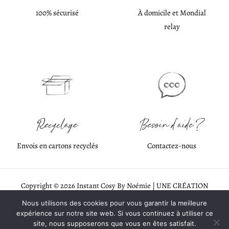
100% sécurisé
À domicile et Mondial
relay
Recyclage
Besoin d'aide ?
Envois en cartons recyclés
Contactez-nous
Copyright © 2026 Instant Cosy By Noémie | UNE CRÉATION
EVERANDYOU STUDIO WEB
♡
Nous utilisons des cookies pour vous garantir la meilleure
expérience sur notre site web. Si vous continuez à utiliser ce
Mentions légales
site, nous supposerons que vous en êtes satisfait.