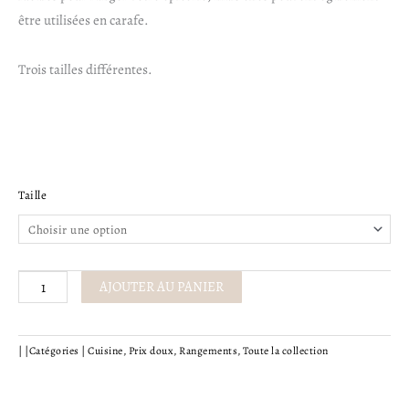
3,50€
être utilisées en carafe.
à
Trois tailles différentes.
4,50€
quantité
Taille
de
Bouteille
avec
couvercle
AJOUTER AU PANIER
en
liège
|
|
Catégories |
Cuisine
,
Prix doux
,
Rangements
,
Toute la collection