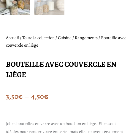
Accueil
/
Toute la collection
/
Cuisine
/
Rangements
/ Bouteille avec
couvercle en liège
BOUTEILLE AVEC COUVERCLE EN
LIÈGE
Plage
3,50
€
–
4,50
€
de
prix :
Jolies bouteilles en verre avec un bouchon en liège. Elles sont
idéales pour ranger votre épicerie, mais elles peuvent également