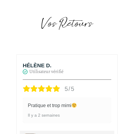
Vos Retours
HÉLÈNE D.
H
Utilisateur vérifié
5/5
Pratique et trop mimi
Il y a 2 semaines