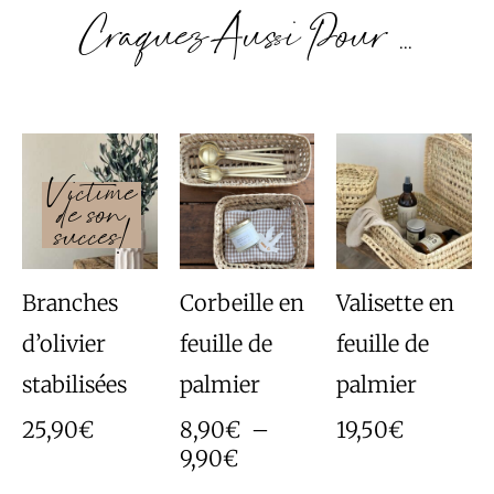
Craquez Aussi Pour ...
Plage
de
prix :
8,90€
à
9,90€
Branches
Corbeille en
Valisette en
d’olivier
feuille de
feuille de
stabilisées
palmier
palmier
25,90
€
8,90
€
–
19,50
€
9,90
€