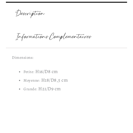
Description
Informations Complémentaires
Dimensions:
H16/D8 cm
Petite:
H18/D8,5 cm
Moyenne:
H21/D9 cm
Grande: