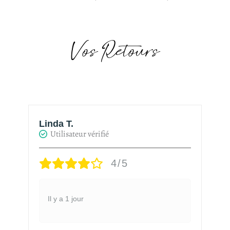
Vos Retours
Linda T.
H
Utilisateur vérifié
4/5
Il y a 1 jour