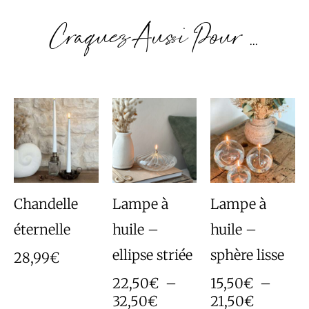
Craquez Aussi Pour ...
Plage
Plage
de
de
prix :
prix :
22,50€
15,50€
à
à
32,50€
21,50€
Chandelle
Lampe à
Lampe à
éternelle
huile –
huile –
ellipse striée
sphère lisse
28,99
€
22,50
€
–
15,50
€
–
32,50
€
21,50
€