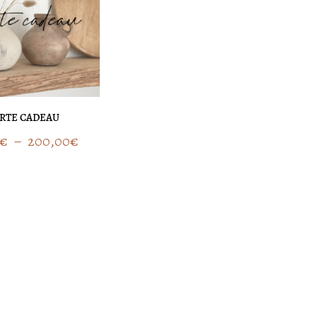
10,00€
à
200,00€
RTE CADEAU
€
–
200,00
€