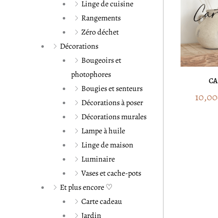
Linge de cuisine
Rangements
Zéro déchet
Décorations
Bougeoirs et
photophores
CA
Bougies et senteurs
10,00
Décorations à poser
Décorations murales
Lampe à huile
Linge de maison
Luminaire
Vases et cache-pots
Et plus encore ♡
Carte cadeau
Jardin