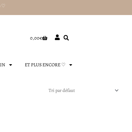
) ♡
Panier
0,00
€
AIN
ET PLUS ENCORE ♡