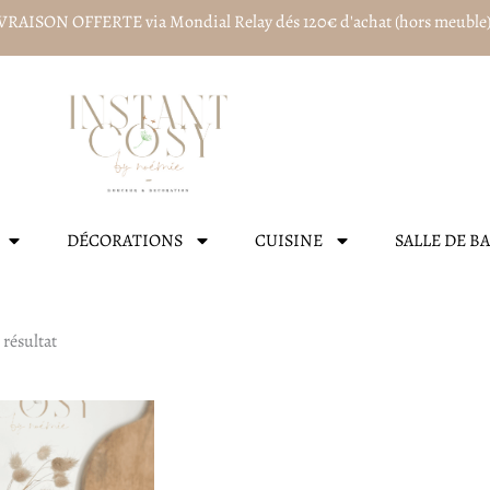
VRAISON OFFERTE via Mondial Relay dés 120€ d'achat (hors meuble
DÉCORATIONS
CUISINE
SALLE DE B
 résultat
Plage
de
prix :